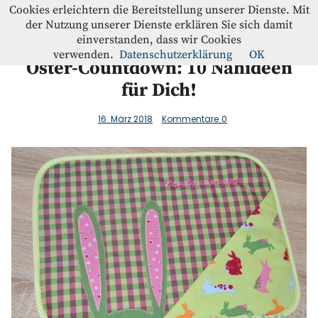
Westfalenstoffe-Blog
Cookies erleichtern die Bereitstellung unserer Dienste. Mit
der Nutzung unserer Dienste erklären Sie sich damit
einverstanden, dass wir Cookies
Blog
verwenden.
Datenschutzerklärung
OK
Oster-Countdown: 10 Nähideen
für Dich!
Home
16. März 2018
Kommentare
0
Kontakt
Instagram
Facebook