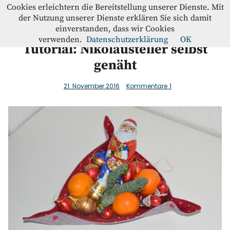
Westfalenstoffe-Blog
Cookies erleichtern die Bereitstellung unserer Dienste. Mit
der Nutzung unserer Dienste erklären Sie sich damit
einverstanden, dass wir Cookies
Blog
verwenden.
Datenschutzerklärung
OK
Tutorial: Nikolausteller selbst
genäht
Home
21. November 2016
Kommentare
1
Kontakt
Instagram
Facebook