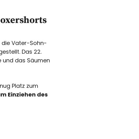
Boxershorts
r die Vater-Sohn-
estellt. Das
22.
e und das Säumen
nug Platz zum
um Einziehen des