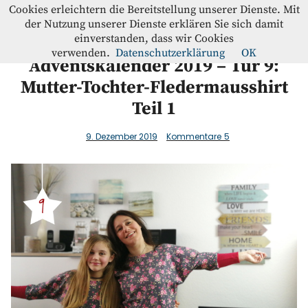
Westfalenstoffe-Blog
Cookies erleichtern die Bereitstellung unserer Dienste. Mit
der Nutzung unserer Dienste erklären Sie sich damit
einverstanden, dass wir Cookies
Blog
verwenden.
Datenschutzerklärung
OK
Adventskalender 2019 – Tür 9:
Mutter-Tochter-Fledermausshirt
Home
Teil 1
Kontakt
9. Dezember 2019
Kommentare
5
Instagram
Facebook