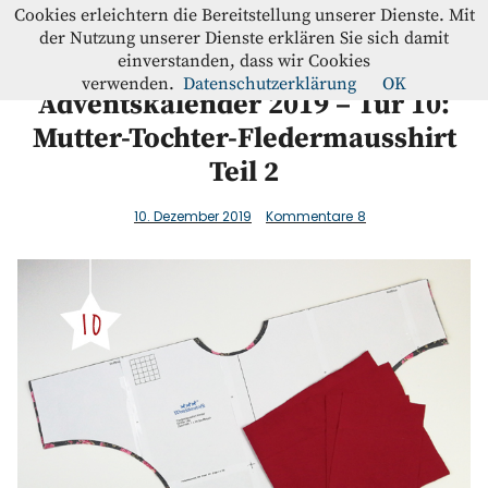
Westfalenstoffe-Blog
Cookies erleichtern die Bereitstellung unserer Dienste. Mit
der Nutzung unserer Dienste erklären Sie sich damit
einverstanden, dass wir Cookies
Blog
verwenden.
Datenschutzerklärung
OK
Adventskalender 2019 – Tür 10:
Mutter-Tochter-Fledermausshirt
Home
Teil 2
Kontakt
10. Dezember 2019
Kommentare
8
Instagram
Facebook