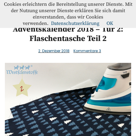
Westfalenstoffe-Blog
Cookies erleichtern die Bereitstellung unserer Dienste. Mit
der Nutzung unserer Dienste erklären Sie sich damit
einverstanden, dass wir Cookies
Blog
verwenden.
Datenschutzerklärung
OK
Adventskalender 2018 – Tür 2:
Flaschentasche Teil 2
Home
2. Dezember 2018
Kommentare
3
Kontakt
Instagram
Facebook