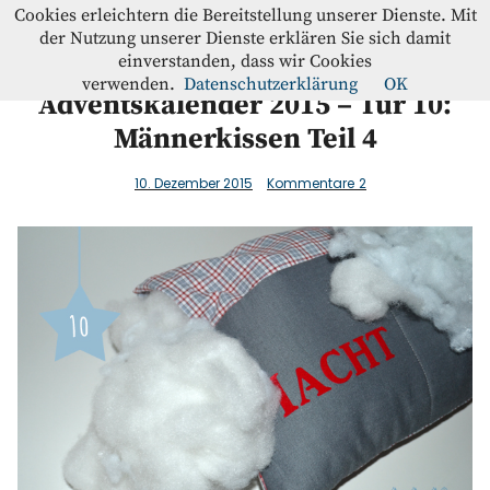
Westfalenstoffe-Blog
Cookies erleichtern die Bereitstellung unserer Dienste. Mit
der Nutzung unserer Dienste erklären Sie sich damit
einverstanden, dass wir Cookies
Blog
verwenden.
Datenschutzerklärung
OK
Adventskalender 2015 – Tür 10:
Männerkissen Teil 4
Home
10. Dezember 2015
Kommentare
2
Kontakt
Instagram
Facebook