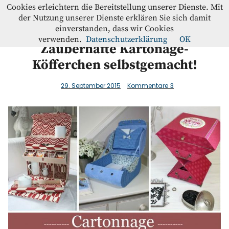
Westfalenstoffe-Blog
Cookies erleichtern die Bereitstellung unserer Dienste. Mit
der Nutzung unserer Dienste erklären Sie sich damit
einverstanden, dass wir Cookies
Blog
verwenden.
Datenschutzerklärung
OK
Zauberhafte Kartonage-
Köfferchen selbstgemacht!
Home
29. September 2015
Kommentare
3
Kontakt
Instagram
Facebook