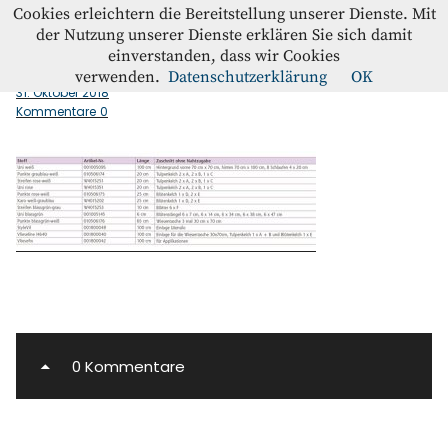
Westfalenstoffe-Blog
Cookies erleichtern die Bereitstellung unserer Dienste. Mit
der Nutzung unserer Dienste erklären Sie sich damit
einverstanden, dass wir Cookies
Zuschnitt
Blog
verwenden.
Datenschutzerklärung
OK
31. Oktober 2018
Kommentare
0
Home
Kontakt
Instagram
Facebook
0 Kommentare