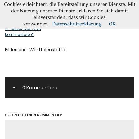
Westfalenstoffe-Blog
Cookies erleichtern die Bereitstellung unserer Dienste. Mit
der Nutzung unserer Dienste erklären Sie sich damit
einverstanden, dass wir Cookies
Bilderserie_Westfalenstoffe
Blog
verwenden.
Datenschutzerklärung
OK
10. September 2024
Kommentare
0
Home
Bilderserie_Westfalenstoffe
Kontakt
Instagram
Facebook
0 Kommentare
SCHREIBE EINEN KOMMENTAR