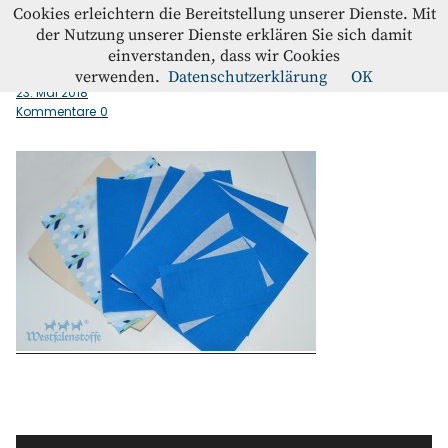
Westfalenstoffe-Blog
Cookies erleichtern die Bereitstellung unserer Dienste. Mit
der Nutzung unserer Dienste erklären Sie sich damit
einverstanden, dass wir Cookies
Zuschnitt_Reiseetui
Blog
verwenden.
Datenschutzerklärung
OK
23. Mai 2018
Kommentare
0
Home
Kontakt
Instagram
Facebook