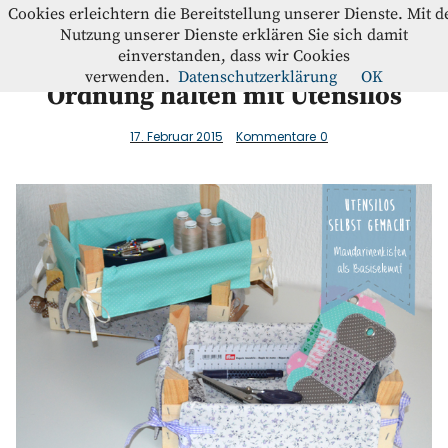
Westfalenstoffe-Blog
Cookies erleichtern die Bereitstellung unserer Dienste. Mit d
Nutzung unserer Dienste erklären Sie sich damit
einverstanden, dass wir Cookies
Blog
verwenden.
Datenschutzerklärung
OK
Ordnung halten mit Utensilos
Home
17. Februar 2015
Kommentare
0
Kontakt
Instagram
Facebook