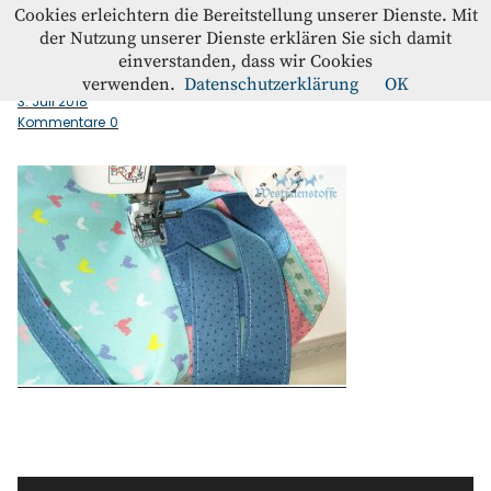
Westfalenstoffe-Blog
Cookies erleichtern die Bereitstellung unserer Dienste. Mit
der Nutzung unserer Dienste erklären Sie sich damit
einverstanden, dass wir Cookies
absteppen
Blog
verwenden.
Datenschutzerklärung
OK
3. Juli 2018
Kommentare
0
Home
Kontakt
Instagram
Facebook