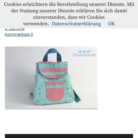
Westfalenstoffe-Blog
Cookies erleichtern die Bereitstellung unserer Dienste. Mit
der Nutzung unserer Dienste erklären Sie sich damit
einverstanden, dass wir Cookies
Kindegartenrucksack_fetig
Blog
verwenden.
Datenschutzerklärung
OK
3. Juli 2018
Kommentare
0
Home
Kontakt
Instagram
Facebook