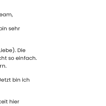
Team,
bin sehr
iebe). Die
ht so einfach.
rn.
tzt bin ich
eit hier