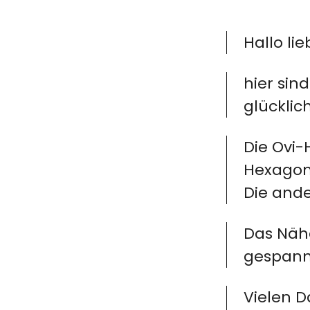
Hallo li
hier sin
glücklic
Die Ovi-
Hexagons
Die ande
Das Nähe
gespannt
Vielen D