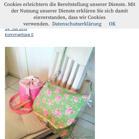
Westfalenstoffe-Blog
Cookies erleichtern die Bereitstellung unserer Dienste. Mit
der Nutzung unserer Dienste erklären Sie sich damit
einverstanden, dass wir Cookies
Umhängetasche_Cover
Blog
verwenden.
Datenschutzerklärung
OK
24. Juli 2015
Kommentare
0
Home
Kontakt
Instagram
Facebook