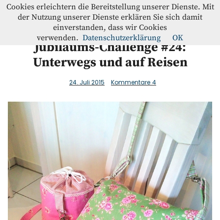
Westfalenstoffe-Blog
Cookies erleichtern die Bereitstellung unserer Dienste. Mit
der Nutzung unserer Dienste erklären Sie sich damit
einverstanden, dass wir Cookies
Blog
verwenden.
Datenschutzerklärung
OK
Jubiläums-Challenge #24:
Unterwegs und auf Reisen
Home
24. Juli 2015
Kommentare
4
Kontakt
Instagram
Facebook