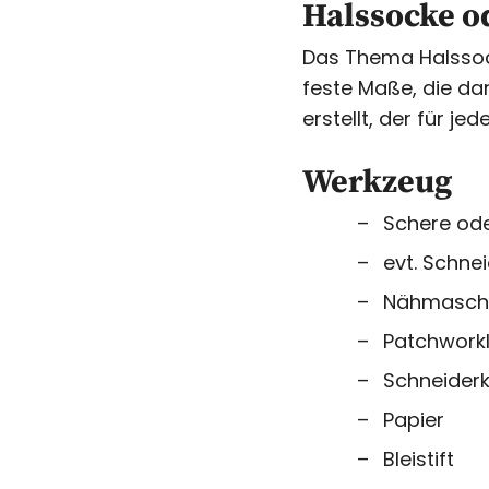
Halssocke o
Das Thema Halssock
feste Maße, die dan
erstellt, der für je
Werkzeug
Schere ode
evt. Schne
Nähmasch
Patchworkl
Schneiderk
Papier
Bleistift