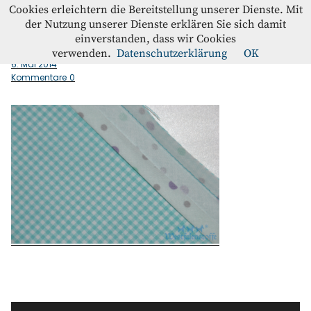
Westfalenstoffe-Blog
Cookies erleichtern die Bereitstellung unserer Dienste. Mit
der Nutzung unserer Dienste erklären Sie sich damit
einverstanden, dass wir Cookies
Schraegband_naehen_neben_Falz_fertig
Blog
verwenden.
Datenschutzerklärung
OK
6. Mai 2014
Kommentare
0
Home
Kontakt
Instagram
Facebook