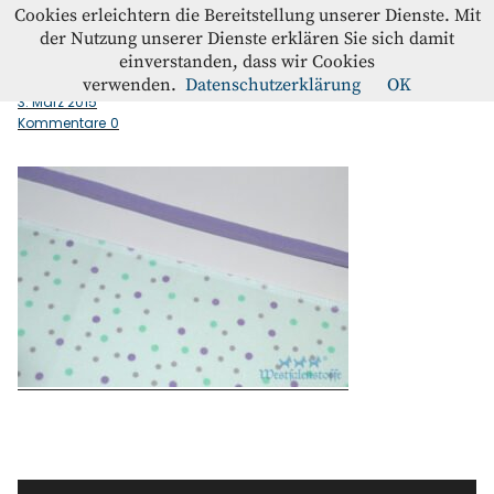
Westfalenstoffe-Blog
Cookies erleichtern die Bereitstellung unserer Dienste. Mit
der Nutzung unserer Dienste erklären Sie sich damit
einverstanden, dass wir Cookies
Saum_ketteln_versaubern
Blog
verwenden.
Datenschutzerklärung
OK
3. März 2015
Kommentare
0
Home
Kontakt
Instagram
Facebook