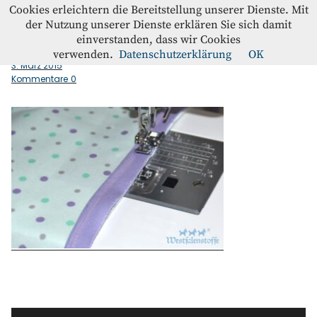
Westfalenstoffe-Blog
Cookies erleichtern die Bereitstellung unserer Dienste. Mit
der Nutzung unserer Dienste erklären Sie sich damit
einverstanden, dass wir Cookies
Paspel_naehen_Saum
Blog
verwenden.
Datenschutzerklärung
OK
3. März 2015
Kommentare
0
Home
Kontakt
Instagram
Facebook