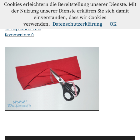
Westfalenstoffe-Blog
Cookies erleichtern die Bereitstellung unserer Dienste. Mit
der Nutzung unserer Dienste erklären Sie sich damit
einverstanden, dass wir Cookies
buendchen_klappen
Blog
verwenden.
Datenschutzerklärung
OK
23. September 2016
Kommentare
0
Home
Kontakt
Instagram
Facebook