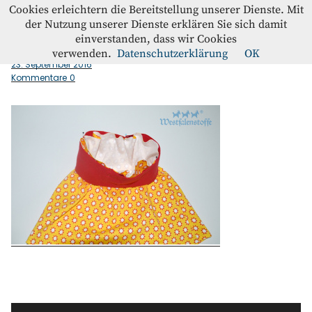
Westfalenstoffe-Blog
Cookies erleichtern die Bereitstellung unserer Dienste. Mit
der Nutzung unserer Dienste erklären Sie sich damit
einverstanden, dass wir Cookies
buendchen_annaehen
Blog
verwenden.
Datenschutzerklärung
OK
23. September 2016
Kommentare
0
Home
Kontakt
Instagram
Facebook