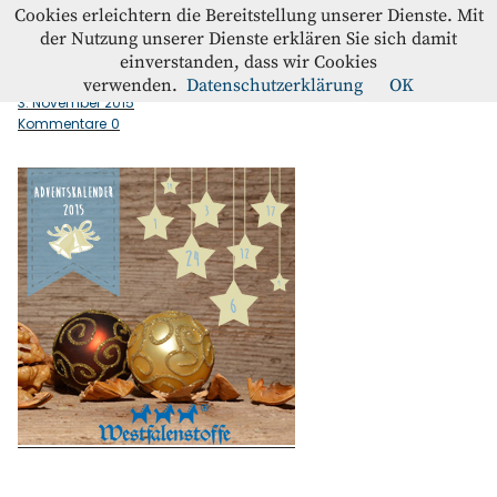
Westfalenstoffe-Blog
Cookies erleichtern die Bereitstellung unserer Dienste. Mit
der Nutzung unserer Dienste erklären Sie sich damit
einverstanden, dass wir Cookies
Adventskalender_2015_Banner_Westfalenstoffe_250px
Blog
verwenden.
Datenschutzerklärung
OK
3. November 2015
Kommentare
0
Home
Kontakt
Instagram
Facebook