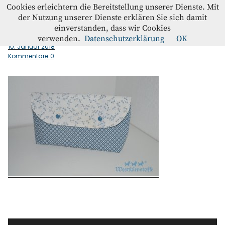
Westfalenstoffe-Blog
Cookies erleichtern die Bereitstellung unserer Dienste. Mit
der Nutzung unserer Dienste erklären Sie sich damit
einverstanden, dass wir Cookies
Klappentaeschchen_Kyoto
Blog
verwenden.
Datenschutzerklärung
OK
10. Januar 2018
Kommentare
0
Home
Kontakt
Instagram
Facebook