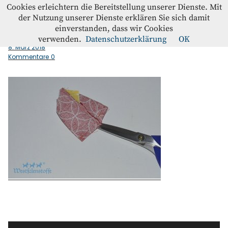
Westfalenstoffe-Blog
Cookies erleichtern die Bereitstellung unserer Dienste. Mit
der Nutzung unserer Dienste erklären Sie sich damit
einverstanden, dass wir Cookies
Wendeoeffnung
Blog
verwenden.
Datenschutzerklärung
OK
8. März 2018
Kommentare
0
Home
Kontakt
Instagram
Facebook