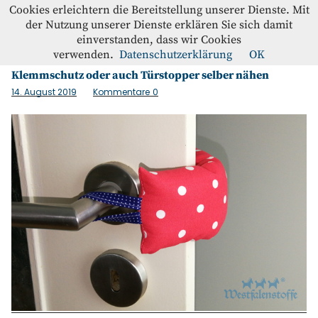
Westfalenstoffe-Blog
Cookies erleichtern die Bereitstellung unserer Dienste. Mit
der Nutzung unserer Dienste erklären Sie sich damit
einverstanden, dass wir Cookies
Schlagwort:
Türstopper
Blog
verwenden.
Datenschutzerklärung
OK
Klemmschutz oder auch Türstopper selber nähen
Home
14. August 2019
Kommentare
0
Kontakt
Instagram
Facebook