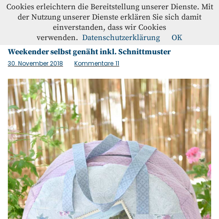
Westfalenstoffe-Blog
Cookies erleichtern die Bereitstellung unserer Dienste. Mit
der Nutzung unserer Dienste erklären Sie sich damit
einverstanden, dass wir Cookies
Schlagwort:
Stofserie Cardiff
Blog
verwenden.
Datenschutzerklärung
OK
Weekender selbst genäht inkl. Schnittmuster
Home
30. November 2018
Kommentare
11
Kontakt
Instagram
Facebook