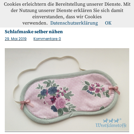
Westfalenstoffe-Blog
Cookies erleichtern die Bereitstellung unserer Dienste. Mit
der Nutzung unserer Dienste erklären Sie sich damit
einverstanden, dass wir Cookies
Schlagwort:
Schlafbrille
Blog
verwenden.
Datenschutzerklärung
OK
Schlafmaske selber nähen
Home
29. Mai 2019
Kommentare
0
Kontakt
Instagram
Facebook