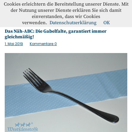
Westfalenstoffe-Blog
Cookies erleichtern die Bereitstellung unserer Dienste. Mit
der Nutzung unserer Dienste erklären Sie sich damit
einverstanden, dass wir Cookies
Schlagwort:
falten
Blog
verwenden.
Datenschutzerklärung
OK
Das Näh-ABC: Die Gabelfalte, garantiert immer
gleichmäßig!
Home
1. Mai 2019
Kommentare
0
Kontakt
Instagram
Facebook