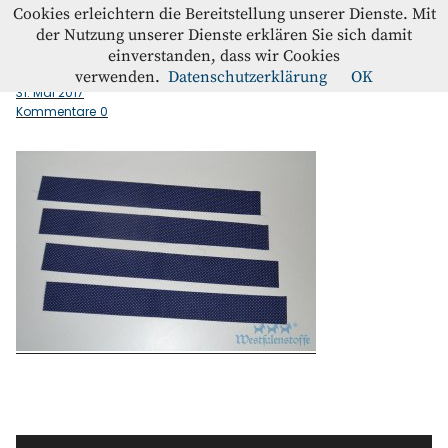
Westfalenstoffe-Blog
Cookies erleichtern die Bereitstellung unserer Dienste. Mit
der Nutzung unserer Dienste erklären Sie sich damit
einverstanden, dass wir Cookies
Stoffstreifen_schneiden
Blog
verwenden.
Datenschutzerklärung
OK
31. Mai 2017
Kommentare
0
Home
Kontakt
Instagram
Facebook