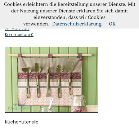
Westfalenstoffe-Blog
Cookies erleichtern die Bereitstellung unserer Dienste. Mit
der Nutzung unserer Dienste erklären Sie sich damit
einverstanden, dass wir Cookies
Küchenutensilo
Blog
verwenden.
Datenschutzerklärung
OK
29. März 2017
Kommentare
0
Home
Kontakt
Instagram
Facebook
Küchenutensilo