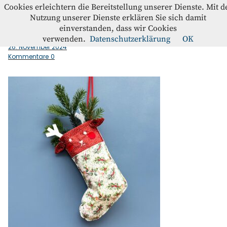
Westfalenstoffe-Blog
Cookies erleichtern die Bereitstellung unserer Dienste. Mit d
Nutzung unserer Dienste erklären Sie sich damit
einverstanden, dass wir Cookies
Nikolausstrumpf_Westfalenstoffe_Aufmacher_blau_quad
Blog
verwenden.
Datenschutzerklärung
OK
26. November 2024
Kommentare
0
Home
Kontakt
Instagram
Facebook