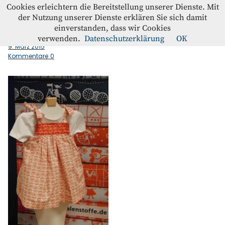
Westfalenstoffe-Blog
Cookies erleichtern die Bereitstellung unserer Dienste. Mit
der Nutzung unserer Dienste erklären Sie sich damit
einverstanden, dass wir Cookies
Jubilaeumskleid_Pia
Blog
verwenden.
Datenschutzerklärung
OK
9. März 2015
Kommentare
0
Home
Kontakt
Instagram
Facebook