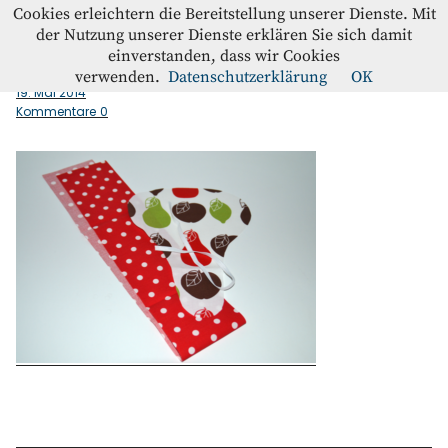
Westfalenstoffe-Blog
Cookies erleichtern die Bereitstellung unserer Dienste. Mit
der Nutzung unserer Dienste erklären Sie sich damit
einverstanden, dass wir Cookies
Zuschnitt_Bezug_Fahrradsattel
Blog
verwenden.
Datenschutzerklärung
OK
19. Mai 2014
Kommentare
0
Home
Kontakt
Instagram
Facebook