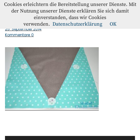
Westfalenstoffe-Blog
Cookies erleichtern die Bereitstellung unserer Dienste. Mit
der Nutzung unserer Dienste erklären Sie sich damit
einverstanden, dass wir Cookies
Applizieren_vorne
Blog
verwenden.
Datenschutzerklärung
OK
25. September 2014
Kommentare
0
Home
Kontakt
Instagram
Facebook