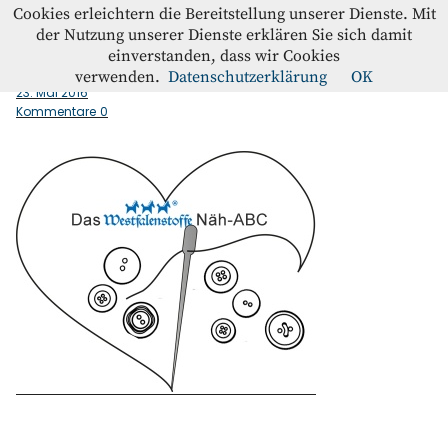
Westfalenstoffe-Blog
Cookies erleichtern die Bereitstellung unserer Dienste. Mit
der Nutzung unserer Dienste erklären Sie sich damit
einverstanden, dass wir Cookies
Naeh_ABC
Blog
verwenden.
Datenschutzerklärung
OK
23. Mai 2016
Kommentare
0
Home
Kontakt
Instagram
Facebook