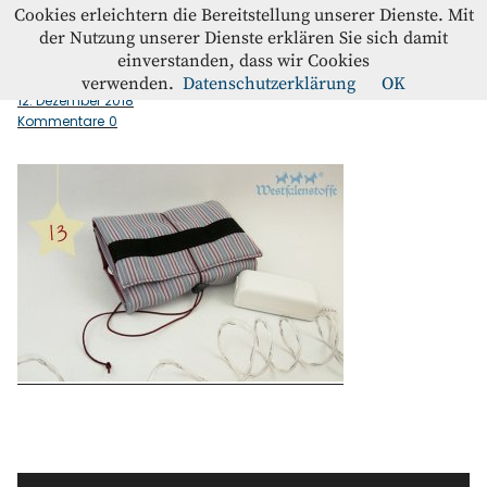
Westfalenstoffe-Blog
Cookies erleichtern die Bereitstellung unserer Dienste. Mit
der Nutzung unserer Dienste erklären Sie sich damit
einverstanden, dass wir Cookies
Kabeltasche_Tuer13
Blog
verwenden.
Datenschutzerklärung
OK
12. Dezember 2018
Kommentare
0
Home
Kontakt
Instagram
Facebook