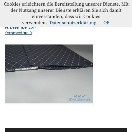
Westfalenstoffe-Blog
Cookies erleichtern die Bereitstellung unserer Dienste. Mit
der Nutzung unserer Dienste erklären Sie sich damit
einverstanden, dass wir Cookies
Detail_Hauptteil
Blog
verwenden.
Datenschutzerklärung
OK
14. Dezember 2017
Kommentare
0
Home
Kontakt
Instagram
Facebook