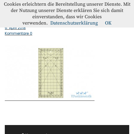
Westfalenstoffe-Blog
Cookies erleichtern die Bereitstellung unserer Dienste. Mit
der Nutzung unserer Dienste erklären Sie sich damit
einverstanden, dass wir Cookies
Universal_Lineal
Blog
verwenden.
Datenschutzerklärung
OK
6. April 2018
Kommentare
0
Home
Kontakt
Instagram
Facebook