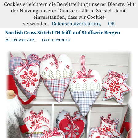
Westfalenstoffe-Blog
Cookies erleichtern die Bereitstellung unserer Dienste. Mit
der Nutzung unserer Dienste erklären Sie sich damit
einverstanden, dass wir Cookies
Schlagwort:
Stickmaschine
Blog
verwenden.
Datenschutzerklärung
OK
Nordish Cross Stitch ITH trifft auf Stoffserie Bergen
Home
29. Oktober 2015
Kommentare
0
Kontakt
Instagram
Facebook