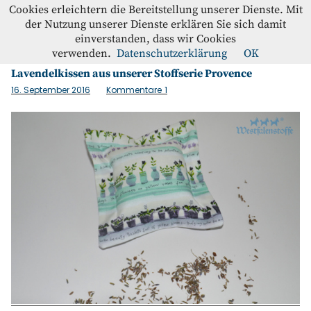
Westfalenstoffe-Blog
Cookies erleichtern die Bereitstellung unserer Dienste. Mit
der Nutzung unserer Dienste erklären Sie sich damit
einverstanden, dass wir Cookies
Schlagwort:
Lafendelkissen
Blog
verwenden.
Datenschutzerklärung
OK
Lavendelkissen aus unserer Stoffserie Provence
Home
16. September 2016
Kommentare
1
Kontakt
Instagram
Facebook