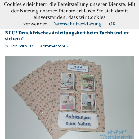
Westfalenstoffe-Blog
Cookies erleichtern die Bereitstellung unserer Dienste. Mit
der Nutzung unserer Dienste erklären Sie sich damit
einverstanden, dass wir Cookies
Schlagwort:
Heft
Blog
verwenden.
Datenschutzerklärung
OK
NEU! Druckfrisches Anleitungsheft beim Fachhändler
sichern!
Home
13. Januar 2017
Kommentare
2
Kontakt
Instagram
Facebook