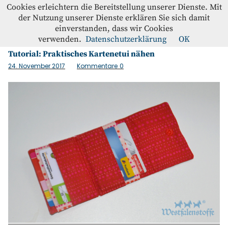
Westfalenstoffe-Blog
Cookies erleichtern die Bereitstellung unserer Dienste. Mit
der Nutzung unserer Dienste erklären Sie sich damit
einverstanden, dass wir Cookies
Schlagwort:
Berlin
Blog
verwenden.
Datenschutzerklärung
OK
Tutorial: Praktisches Kartenetui nähen
Home
24. November 2017
Kommentare
0
Kontakt
Instagram
Facebook